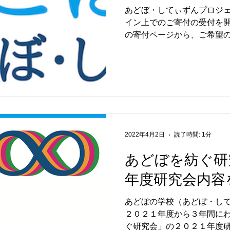
あどぼ・してぃずんプロジ
イン上でのご寄付の受付を
の寄付ページから、ご希望
１０００円から）、ご希望
で手軽にご寄付いただくこ
ードと銀行振込を利用いた...
2022年4月2日
読了時間: 1分
あどぼを紡ぐ研
年度研究会内容
あどぼの学校（あどぼ・し
２０２１年度から３年間に
ぐ研究会」の２０２１年度