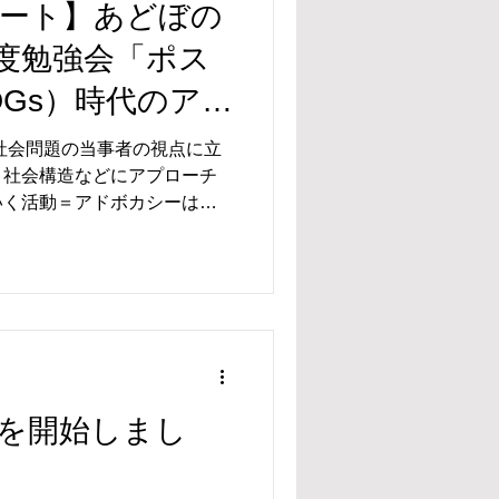
スタート】あどぼの
度勉強会「ポス
DGs）時代のア
民社会のあり方
社会問題の当事者の視点に立
、社会構造などにアプローチ
催ご案内
いく活動＝アドボカシーは、
民社会（NGO、NPO、市民
ど）に不可欠の活動となって
を開始しまし