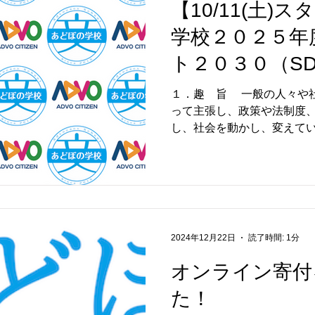
【10/11(土)
学校２０２５年
ト２０３０（S
ドボカシーと市
１．趣 旨 一般の人々や
って主張し、政策や法制度
を模索する」開
し、社会を動かし、変えて
いまや、活動分野を超えて市
活動、ボランティア活動な
います。しかし、国...
2024年12月22日
読了時間: 1分
オンライン寄付
た！