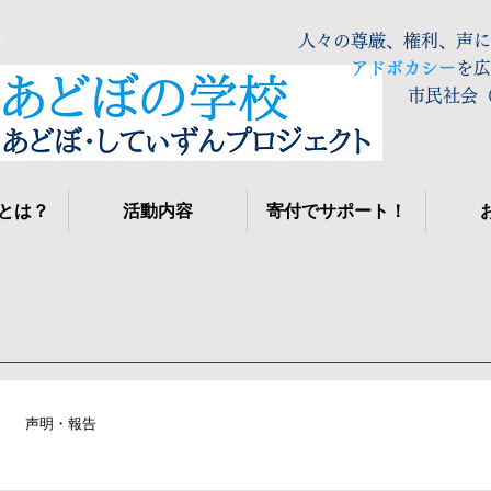
〉
人々の尊厳、権利、声に
アドボカシー
を広
市民社会（
とは？
活動内容
寄付でサポート！
声明・報告