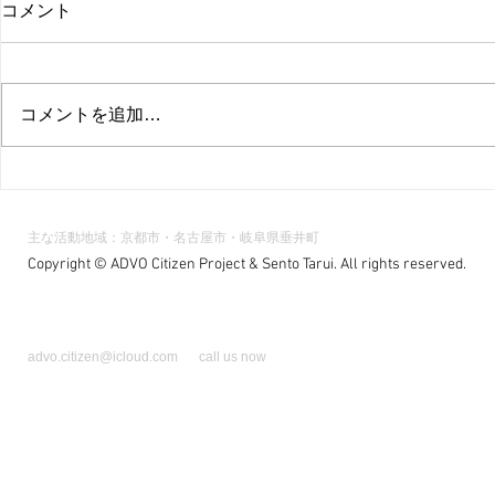
コメント
コメントを追加…
【5/9(土)スタート】あどぼの
【開催報告
学校2026年度春季講座「アド
「アドボカ
ボカシーの基礎を学ぶ」参加
未来を展望
主な活動地域：京都市・名古屋市・岐阜県垂井町
者募集
０３０（SD
Copyright © ADVO Citizen Project & Sento Tarui. All rights reserved.
域、世界、
えて〜」（202
京・連合会
advo.citizen@icloud.com
call us now