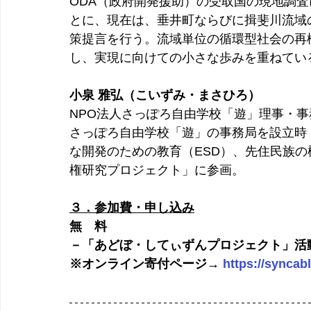
ODA（政府開発援助）の受取国の現地調
とに、現在は、垂井町ならびに揖斐川流域
策提言を行う。流域単位の循環型社会の再
し、実現に向けての小さな歩みを重ねてい
小泉 雅弘（こいずみ・まさひろ）
NPO法人さっぽろ自由学校「遊」理事・
さっぽろ自由学校「遊」の事務局を設立時
な開発のための教育（ESD）、先住民族
権研究プロジェクト」に参画。
３．参加費・申し込み
無　料
－「あどぼ・してぃずんプロジェクト」活
※オンライン寄付ページ→ 
https://syncabl