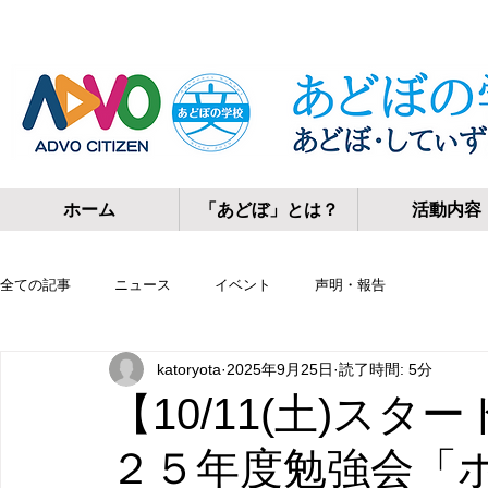
あどぼの学校〈あどぼ・してぃずんプロジェクト〉
ホーム
「あどぼ」とは？
活動内容
全ての記事
ニュース
イベント
声明・報告
katoryota
2025年9月25日
読了時間: 5分
【10/11(土)ス
２５年度勉強会「